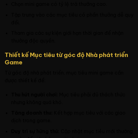
Chọn mini game có tỷ lệ trả thưởng cao.
Tập trung vào các mục tiêu có phần thưởng dễ quy
đổi.
Tham gia các sự kiện giới hạn thời gian để nhận
thưởng độc quyền.
Thiết kế Mục tiêu từ góc độ Nhà phát triển
Game
Từ góc độ nhà phát triển, mục tiêu mini game cần
được thiết kế để:
Thu hút người chơi:
Mục tiêu phải đủ thách thức
nhưng không quá khó.
Tăng doanh thu:
Kết hợp mục tiêu với các giao
dịch trong game.
Duy trì sự hứng thú:
Cập nhật mục tiêu mới thường