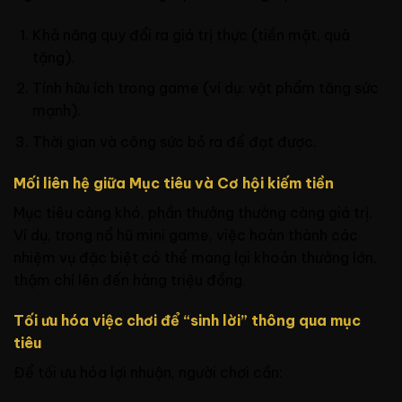
Khả năng quy đổi ra giá trị thực (tiền mặt, quà
tặng).
Tính hữu ích trong game (ví dụ: vật phẩm tăng sức
mạnh).
Thời gian và công sức bỏ ra để đạt được.
Mối liên hệ giữa Mục tiêu và Cơ hội kiếm tiền
Mục tiêu càng khó, phần thưởng thường càng giá trị.
Ví dụ, trong nổ hũ mini game, việc hoàn thành các
nhiệm vụ đặc biệt có thể mang lại khoản thưởng lớn,
thậm chí lên đến hàng triệu đồng.
Tối ưu hóa việc chơi để “sinh lời” thông qua mục
tiêu
Để tối ưu hóa lợi nhuận, người chơi cần: