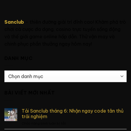
Sanclub
– thiên đường giải trí đỉnh cao! Khám phá trò
chơi cá cược đa dạng, casino trực tuyến sống động
và thế giới game online hấp dẫn. Thử vận may và
chinh phục phần thưởng ngay hôm nay!
DANH MỤC
Danh
mục
BÀI VIẾT MỚI NHẤT
Tải Sanclub tháng 6: Nhận ngay code tân thủ
29
trải nghiệm
Th5
Chức năng bình luận bị tắt
ở
Tải