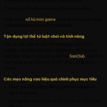
Phân bổ tài nguyên hợp lý, tránh lãng phí.
Sử dụng các vật phẩm tăng tốc khi cần thiết.
Ví dụ, trong
nổ hũ mini game
, quản lý số xu cược đúng
cách giúp tối ưu hóa cơ hội thắng lớn.
Tận dụng lợi thế từ luật chơi và tính năng
Hiểu rõ luật chơi và các tính năng đặc biệt (như
combo, vật phẩm hỗ trợ) là chìa khóa để vượt qua
mục tiêu. Ví dụ, trong game slot tại
SanClub
, việc kích
hoạt vòng quay miễn phí có thể tăng cơ hội nhận
thưởng.
Các mẹo nâng cao hiệu quả chinh phục mục tiêu
Tham gia cộng đồng để học hỏi kinh nghiệm từ
người chơi khác.
Thử nghiệm nhiều chiến thuật để tìm ra cách chơi