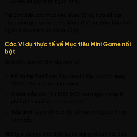
xuyên để giữ chân người chơi.
Tại SanClub, các mục tiêu được tối ưu hóa để cân
bằng giữa giải trí và cơ hội kiếm thưởng, đảm bảo trải
nghiệm mượt mà và công bằng.
Các Ví dụ thực tế về Mục tiêu Mini Game nổi
bật
Dưới đây là một số ví dụ thực tế:
Nổ hũ tại SanClub:
Mục tiêu là đạt combo quay
thưởng để kích hoạt jackpot.
Game bắn cá:
Thu thập 500 viên ngọc trong 10
phút để nhận lượt chơi miễn phí.
Xếp hình:
Vượt 20 cấp độ để vào bảng xếp hạng
toàn cầu.
Những ví dụ này cho thấy sự đa dạng và sức hút của