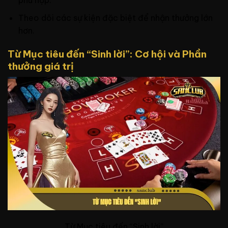
phù hợp.
Theo dõi các sự kiện đặc biệt để nhận thưởng lớn
hơn.
Từ Mục tiêu đến “Sinh lời”: Cơ hội và Phần
thưởng giá trị
Từ Mục tiêu đến “Sinh lời”