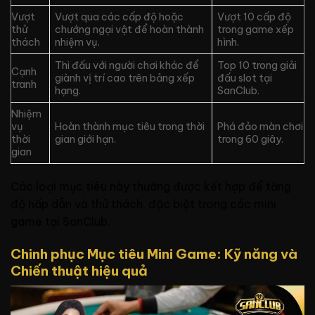
Vượt
Vượt qua các cấp độ hoặc
Vượt 10 cấp độ
thử
chướng ngại vật để hoàn thành
trong game xếp
thách
nhiệm vụ.
hình.
Thi đấu với người chơi khác để
Top 10 trong giải
Cạnh
giành vị trí cao trên bảng xếp
đấu slot tại
tranh
hạng.
SanClub.
Nhiệm
vụ
Hoàn thành mục tiêu trong thời
Phá đảo màn chơi
thời
gian giới hạn.
trong 60 giây.
gian
Các loại mục tiêu này thường được kết hợp để tăng
độ hấp dẫn và thử thách, đặc biệt trong các mini
game tại SanClub.
Chinh phục Mục tiêu Mini Game: Kỹ năng và
Chiến thuật hiệu quả