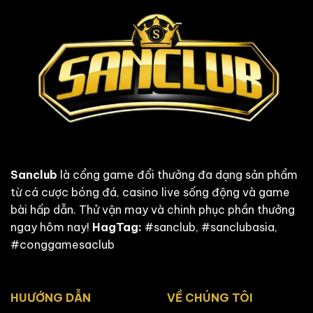
về
Liên
liên
Tiếp
tục!
Sanclub
là cổng game đổi thưởng đa dạng sản phẩm
từ cá cược bóng đá, casino live sống động và game
bài hấp dẫn. Thử vận may và chinh phục phần thưởng
ngay hôm nay!
HagTag:
#sanclub, #sanclubasia,
#conggamesaclub
HUƯỚNG DẪN
VỀ CHÚNG TÔI