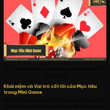
Mục Tiêu Mini Game: Chơi Đúng Cách Để Vừa Giải Trí
Vừa Sinh Lời
Khái niệm và Vai trò cốt lõi của Mục tiêu
trong Mini Game
Mục tiêu trong mini game là những nhiệm vụ hoặc thử
thách mà người chơi cần hoàn thành để tiến bộ hoặc