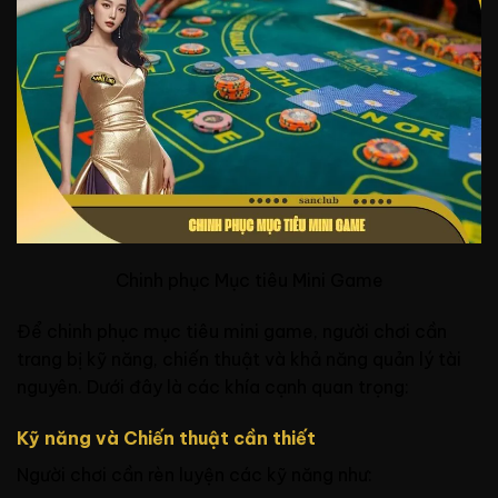
Chinh phục Mục tiêu Mini Game
Để chinh phục mục tiêu mini game, người chơi cần
trang bị kỹ năng, chiến thuật và khả năng quản lý tài
nguyên. Dưới đây là các khía cạnh quan trọng:
Kỹ năng và Chiến thuật cần thiết
Người chơi cần rèn luyện các kỹ năng như: