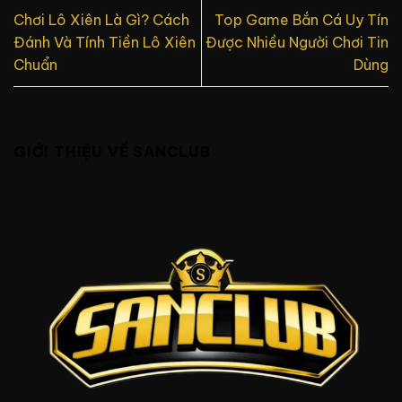
Chơi Lô Xiên Là Gì? Cách
Top Game Bắn Cá Uy Tín
Đánh Và Tính Tiền Lô Xiên
Được Nhiều Người Chơi Tin
Chuẩn
Dùng
GIỚI THIỆU VỀ SANCLUB