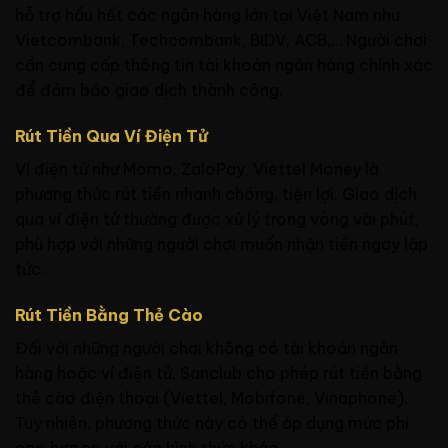
hỗ trợ hầu hết các ngân hàng lớn tại Việt Nam như
Vietcombank, Techcombank, BIDV, ACB,… Người chơi
cần cung cấp thông tin tài khoản ngân hàng chính xác
để đảm bảo giao dịch thành công.
Rút Tiền Qua Ví Điện Tử
Ví điện tử như Momo, ZaloPay, Viettel Money là
phương thức rút tiền nhanh chóng, tiện lợi. Giao dịch
qua ví điện tử thường được xử lý trong vòng vài phút,
phù hợp với những người chơi muốn nhận tiền ngay lập
tức.
Rút Tiền Bằng Thẻ Cào
Đối với những người chơi không có tài khoản ngân
hàng hoặc ví điện tử, Sanclub cho phép rút tiền bằng
thẻ cào điện thoại (Viettel, Mobifone, Vinaphone).
Tuy nhiên, phương thức này có thể áp dụng mức phí
cao hơn so với các hình thức khác.