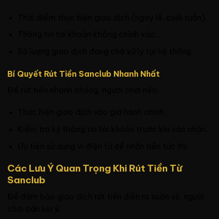
Thời điểm thực hiện giao dịch (ngày lễ, cuối tuần).
Thông tin tài khoản không chính xác.
Số lượng giao dịch đang chờ xử lý tại hệ thống.
Bí Quyết Rút Tiền Sanclub Nhanh Nhất
Để rút tiền nhanh chóng, người chơi nên:
Thực hiện giao dịch vào giờ hành chính.
Kiểm tra kỹ thông tin tài khoản trước khi xác nhận.
Ưu tiên sử dụng ví điện tử để nhận tiền tức thì.
Các Lưu Ý Quan Trọng Khi Rút Tiền Từ
Sanclub
Để đảm bảo giao dịch rút tiền diễn ra suôn sẻ, người
chơi cần lưu ý: