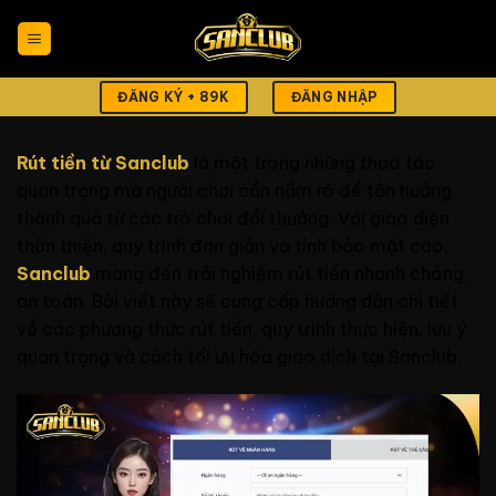
Chuyển
đến
nội
dung
ĐĂNG KÝ + 89K
ĐĂNG NHẬP
Rút tiền từ Sanclub
là một trong những thao tác
quan trọng mà người chơi cần nắm rõ để tận hưởng
thành quả từ các trò chơi đổi thưởng. Với giao diện
thân thiện, quy trình đơn giản và tính bảo mật cao,
Sanclub
mang đến trải nghiệm rút tiền nhanh chóng,
an toàn. Bài viết này sẽ cung cấp hướng dẫn chi tiết
về các phương thức rút tiền, quy trình thực hiện, lưu ý
quan trọng và cách tối ưu hóa giao dịch tại Sanclub.