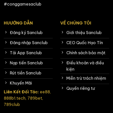
#conggamesaclub
HUƯỚNG DẪN
VỀ CHÚNG TÔI
Đăng ký Sanclub
Giới thiệu Sanclub
Đăng nhập Sanclub
CEO Quốc Hạo Tín
Tải App Sanclub
Chính sách bảo mật
Nạp tiền Sanclub
Điều khoản và điều
kiện
Rút tiền Sanclub
Miễn trừ trách nhiệm
Khuyến Mãi
Quyền riêng tư
Liên Kết Đối Tác:
ee88
,
888b1.tech
,
789bet
,
789club