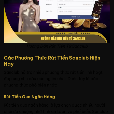
Hướng Dẫn Rút Tiền Từ Sanclub
Các Phương Thức Rút Tiền Sanclub Hiện
Nay
Sanclub hỗ trợ nhiều phương thức rút tiền linh hoạt,
đáp ứng nhu cầu của người chơi. Dưới đây là các
phương thức phổ biến nhất:
Rút Tiền Qua Ngân Hàng
Rút tiền qua ngân hàng là lựa chọn được nhiều người
chơi ưa chuộng nhờ tính an toàn và phổ biến. Sanclub