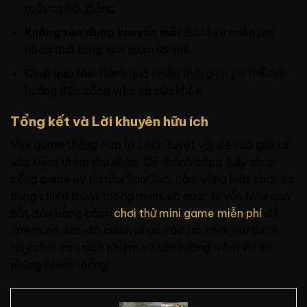
mất cơ hội thắng.
Không tận dụng khuyến mãi
: Bỏ lỡ xu miễn phí
hoặc quà tặng làm giảm lợi thế.
Chơi quá lâu
: Dành quá nhiều thời gian có thể ảnh
hưởng đến công việc và sức khỏe.
Tổng kết và Lời khuyên hữu ích
Mini game thắng cao là cách tuyệt vời để vừa giải trí
vừa kiếm thêm thu nhập. Để thành công, hãy chọn
cổng game uy tín như SanClub, nắm vững luật chơi, áp
dụng chiến thuật thông minh, và quản lý vốn hiệu quả.
Bắt đầu bằng cách
chơi thử mini game miễn phí
để
làm quen, sau đó chinh phục các trò chơi yêu thích.
Hãy chơi có trách nhiệm và tận hưởng niềm vui từ
những chiến thắng!