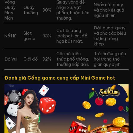
Vòng
Quay vòng để
Nhấn nút quay
Quay
Quay
nhận xu, vật
90%
và chờ kết quả
May
thưởng
phẩm, hoặc tiền
ngẫu nhiên.
Mắn
thưởng.
Đặt cược, quay
Cơ hội trúng
Slot
và chờ các biểu
Nổ Hũ
93%
jackpot lớn, đồ
game
tượng trùng
họa bắt mắt.
khớp.
Câu hỏi kiến
Trả lời đúng câu
Đố Vui
Giải đố
92%
thức phổ thông,
hỏi trong thời
thưởng hấp dẫn.
gian quy định.
Đánh giá Cổng game cung cấp Mini Game hot