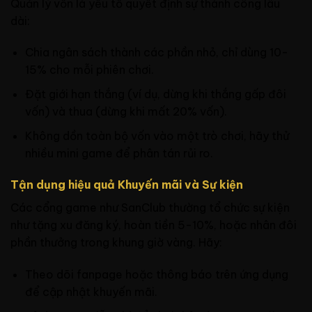
Quản lý vốn là yếu tố quyết định sự thành công lâu
dài:
Chia ngân sách thành các phần nhỏ, chỉ dùng 10-
15% cho mỗi phiên chơi.
Đặt giới hạn thắng (ví dụ, dừng khi thắng gấp đôi
vốn) và thua (dừng khi mất 20% vốn).
Không dồn toàn bộ vốn vào một trò chơi, hãy thử
nhiều mini game để phân tán rủi ro.
Tận dụng hiệu quả Khuyến mãi và Sự kiện
Các cổng game như SanClub thường tổ chức sự kiện
như tặng xu đăng ký, hoàn tiền 5-10%, hoặc nhân đôi
phần thưởng trong khung giờ vàng. Hãy:
Theo dõi fanpage hoặc thông báo trên ứng dụng
để cập nhật khuyến mãi.