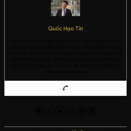
Quốc Hạo Tín
Quốc Hạo Tín cũng là biên tập viên của Sanclub, người
đứng sau sự phát triển mạnh mẽ của cổng game cá cược
hàng đầu. Với tầm nhìn chiến lược, tư duy công nghệ và sự
đổi mới không ngừng, anh đã góp phần xây dựng Sanclub
trở thành nền tảng giải trí uy tín, an toàn và hấp dẫn cho
hàng triệu người chơi.