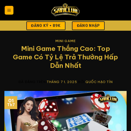
Chuyển
đến
nội
dung
ĐĂNG KÝ + 89K
ĐĂNG NHẬP
MINI GAME
Mini Game Thắng Cao: Top
Game Có Tỷ Lệ Trả Thưởng Hấp
Dẫn Nhất
ĐÃ ĐĂNG TRÊN
THÁNG 7 1, 2025
BỞI
QUỐC HẠO TÍN
01
Th7