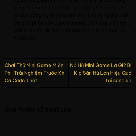
người đứng sau sự phát triển mạnh mẽ của cổng
game cá cược hàng đầu. Với tầm nhìn chiến lược,
tư duy công nghệ và sự đổi mới không ngừng, anh
đã góp phần xây dựng Sanclub trở thành nền tảng
giải trí uy tín, an toàn và hấp dẫn cho hàng triệu
người chơi.
Chơi Thử Mini Game Miễn
Nổ Hũ Mini Game Là Gì? Bí
Phí: Trải Nghiệm Trước Khi
Kíp Săn Hũ Lớn Hiệu Quả
Cá Cược Thật
tại sanclub
GIỚI THIỆU VỀ SANCLUB