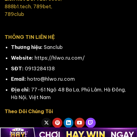
888b1.tech
,
789bet
,
789club
THÔNG TIN LIÊN HỆ
Thương hiệu:
Sanclub
Website:
https://hlwo.ru.com/
SĐT:
0913284138
Email:
hotro@hlwo.ru.com
Địa chỉ:
77-61 Ngõ 48 Ba La, Phú Lâm, Hà Đông,
Hà Nội, Việt Nam
Theo Dõi Chúng Tôi