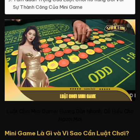
Sự Thành Công Của Mini Game
Luật Chơi Mini Game: Hướng Dẫn Nhanh, Dễ Hiểu Cho
Người Mới
Mini Game Là Gì và Vì Sao Cần Luật Chơi?