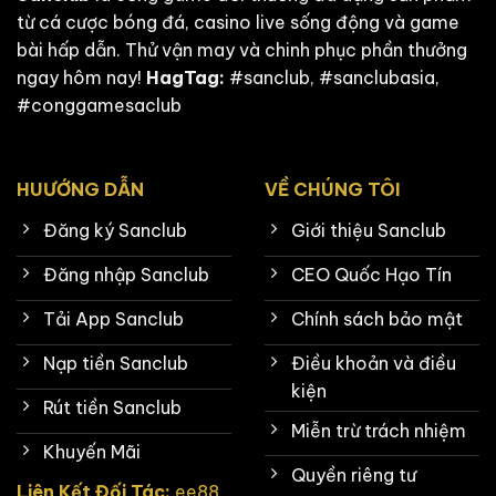
từ cá cược bóng đá, casino live sống động và game
bài hấp dẫn. Thử vận may và chinh phục phần thưởng
ngay hôm nay!
HagTag:
#sanclub, #sanclubasia,
#conggamesaclub
HUƯỚNG DẪN
VỀ CHÚNG TÔI
Đăng ký Sanclub
Giới thiệu Sanclub
Đăng nhập Sanclub
CEO Quốc Hạo Tín
Tải App Sanclub
Chính sách bảo mật
Nạp tiền Sanclub
Điều khoản và điều
kiện
Rút tiền Sanclub
Miễn trừ trách nhiệm
Khuyến Mãi
Quyền riêng tư
Liên Kết Đối Tác:
ee88
,