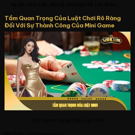
hệ đã cung cấp, liên hệ fanpage để xác nhận.
Tầm Quan Trọng Của Luật Chơi Rõ Ràng
Đối Với Sự Thành Công Của Mini Game
Tầm Quan Trọng Của Luật Chơi
Một luật chơi rõ ràng giúp: